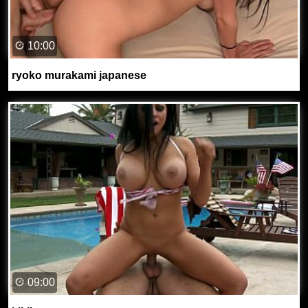
10:00
ryoko murakami japanese
09:00